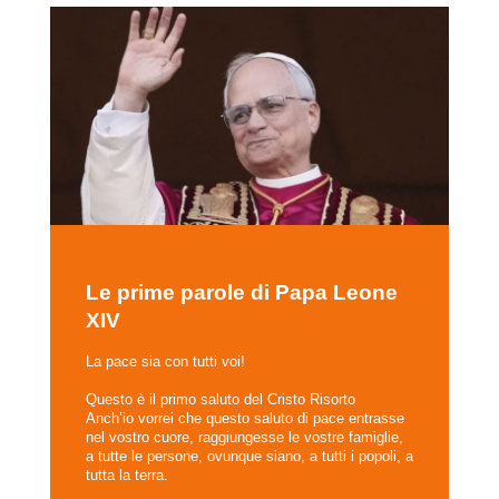
Le prime parole di Papa Leone
XIV
La pace sia con tutti voi!
Questo è il primo saluto del Cristo Risorto
Anch’io vorrei che questo saluto di pace entrasse
nel vostro cuore, raggiungesse le vostre famiglie,
a tutte le persone, ovunque siano, a tutti i popoli, a
tutta la terra.